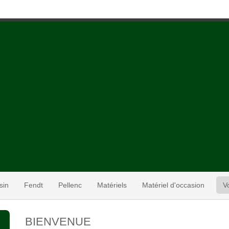
sin
Fendt
Pellenc
Matériels
Matériel d'occasion
V
BIENVENUE