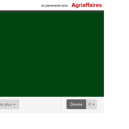
en partenariat avec
oir plus
Devise
€